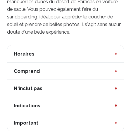
manquer les dunes du désert de Paracas en voiture
de sable. Vous pouvez également faire du
sandboarding, idéal pour apprécier le coucher de
soleil et prendre de belles photos. Il s'agit sans aucun
doute d'une belle expérience.
+
Horaires
Départs quotidiens
+
Comprend
Durée :
environ 2 heures.
Chauffeur spécialisé sur la route.
+
N'inclut pas
Début :
De 9h00 à 17h00 (départs toutes les deux
Tableaux.
heures)
Déjeuner.
+
Indications
Tubulaire.
Boissons.
Port correct du masque et de la visière pendant le
Une attention personnalisée.
+
Important
Pourboires.
trajet