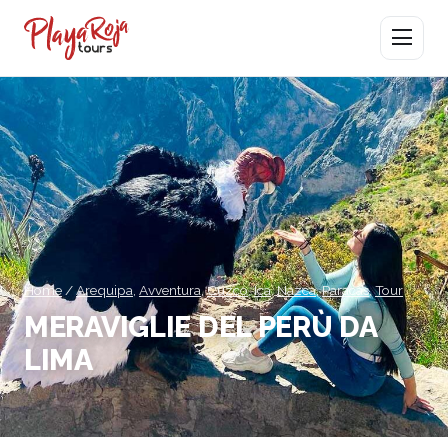
Apri menu
Home
/
Arequipa
,
Avventura
,
Cuzco
,
Ica
,
Nazca
,
Paracas
,
Tour
MERAVIGLIE DEL PERÙ DA
LIMA