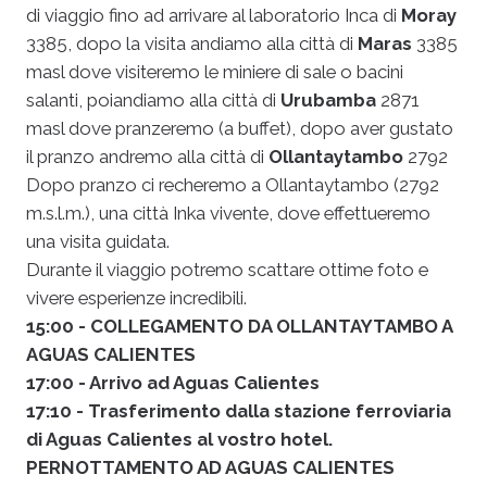
di viaggio fino ad arrivare al laboratorio Inca di
Moray
3385, dopo la visita andiamo alla città di
Maras
3385
masl dove visiteremo le miniere di sale o bacini
salanti, poi
andiamo alla città di
Urubamba
2871
masl dove pranzeremo (a buffet), dopo aver gustato
il pranzo
andremo
alla città di
Ollantaytambo
2792
Dopo pranzo ci recheremo a Ollantaytambo (2792
m.s.l.m.), una città Inka vivente, dove effettueremo
una visita guidata.
Durante il viaggio potremo scattare ottime foto e
vivere esperienze incredibili.
15:00 - COLLEGAMENTO DA OLLANTAYTAMBO A
AGUAS CALIENTES
17:00 - Arrivo ad Aguas Calientes
17:10 - Trasferimento dalla stazione ferroviaria
di Aguas Calientes al vostro hotel.
PERNOTTAMENTO AD AGUAS CALIENTES