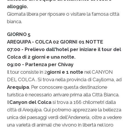
alloggio.
Giornata libera per riposare o visitare la famosa città
bianca.
GIORNO 5
AREQUIPA - COLCA 02 GIORNI 01 NOTTE
07:00 - Prelievo dall'hotel per iniziare il tour del
Colca di 2 giorni e una notte.
09:00 - Partenza per Chivay
Il tour consiste in
2
giorni e 1 notte
nel CANYON
DEL COLCA
. Si
trova nella provincia di Caylloma, ad
Arequipa
. Per conoscere questa destinazione
turistica è necessario arrivare prima alla Città Bianca.
Il
Canyon del Colca
si
trova a 166 chilometri dalla
città di Arequipa. Qui potremo apprezzare la bellezza
unica dei paesaggi verdi dell'Andenería, oltre a vedere
una varietà di animali che vivono in libertà nel loro