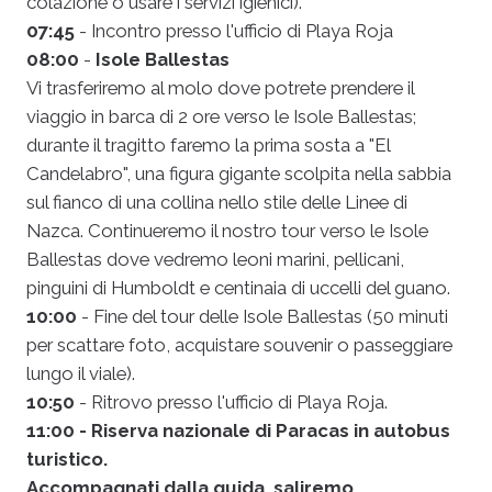
colazione o usare i servizi igienici).
07:45
- Incontro presso l'ufficio di Playa Roja
08:00
-
Isole Ballestas
Vi trasferiremo al molo dove potrete prendere il
viaggio in barca di 2 ore verso le Isole Ballestas;
durante il tragitto faremo la prima sosta a "El
Candelabro", una figura gigante scolpita nella sabbia
sul fianco di una collina nello stile delle Linee di
Nazca. Continueremo il nostro tour verso le Isole
Ballestas dove vedremo leoni marini, pellicani,
pinguini di Humboldt e centinaia di uccelli del guano.
10:00
- Fine del tour delle Isole Ballestas (50 minuti
per scattare foto, acquistare souvenir o passeggiare
lungo il viale).
10:50
- Ritrovo presso l'ufficio di Playa Roja.
11:00 - Riserva nazionale di Paracas in autobus
turistico.
Accompagnati dalla guida, saliremo