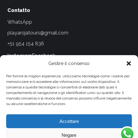
Contatto
WhatsApp
playarojatours@gmail.com
+51 954 154 836
Instagram
Facebook
Gestire il consenso
Note legali
Per fornire le migliori esperienze, utilizziamo tecnologie come i cookie per
memorizzare e/o accedere alle informazioni sul vostro dispositivo. Il
Termini e condizioni
consenso a queste tecnologie ci consentirà di elaborare dati quali il
comportamento di navigazione o gli identificatori unici su questo sito. Il
Informativa sulla privacy
mancato consenso o la revoca del consenso possono influire negativamente
su alcune caratteristiche e funzioni.
Condizioni di viaggio e cancellazioni
Informativa sui cookie
Accettare
Negare