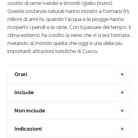
ossido di rame (verde) e limoniti (giallo bruno).
Queste sostanze naturali hanno iniziato a formarsi 65
milioni di anni fa, quando l'acqua e le piogge hanno
ricoperto i pendii e le cime. Con il passare del tempo, il
clima estremo ha sciolto la neve che vi si era formata,
rivelando al mondo quella che oggi è una delle più
importanti attrazioni turistiche di Cusco.
+
Orari
Partenze giornaliere
+
Include
Durata:
circa 12 ore.
Pick up e drop off all'interno della città di Cuzco
+
Non include
Inizio:
04:30
Trasporto turistico
Ingresso di 10 soles a persona
+
Indicazioni
1 colazione
Cavalli per l'itinerario del tour