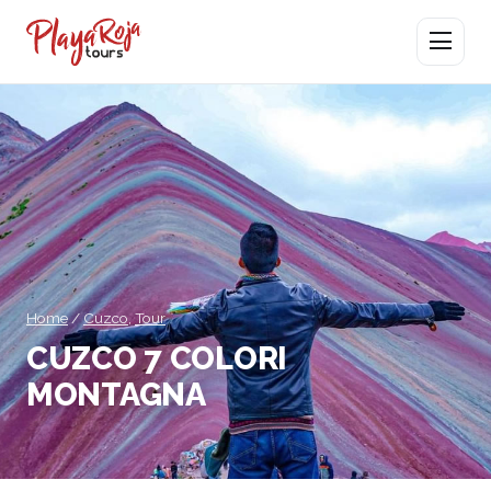
Apri menu
Home
/
Cuzco
,
Tour
CUZCO 7 COLORI
MONTAGNA