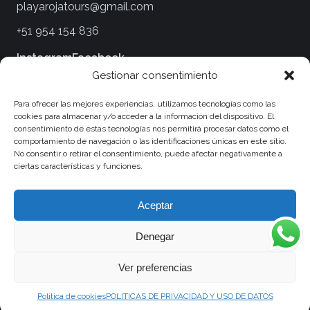
playarojatours@gmail.com
+51 954 154 836
Instagram
Facebook
Gestionar consentimiento
Legales
Para ofrecer las mejores experiencias, utilizamos tecnologías como las
cookies para almacenar y/o acceder a la información del dispositivo. El
Términos y Condiciones
consentimiento de estas tecnologías nos permitirá procesar datos como el
comportamiento de navegación o las identificaciones únicas en este sitio.
Políticas de Privacidad
No consentir o retirar el consentimiento, puede afectar negativamente a
ciertas características y funciones.
Políticas de Viaje y Cancelaciones
Política de Cookies
Aceptar
Denegar
Ver preferencias
© 2026 Tours en Paracas Perú :: Playa Roja Tours. Todos los
derechos reservados.
Política de cookies
POLITICAS DE PRIVACIDAD Y USO DE DATOS