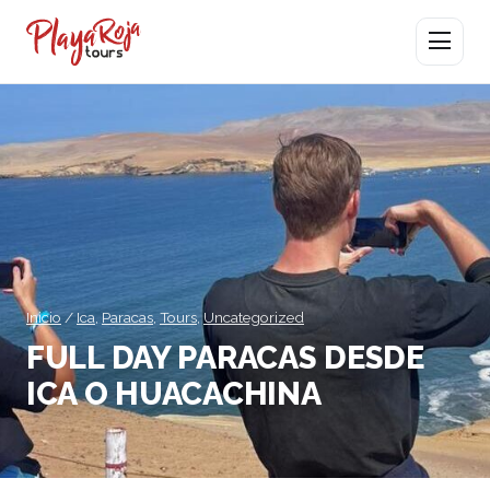
Abrir men
Inicio
/
Ica
,
Paracas
,
Tours
,
Uncategorized
FULL DAY PARACAS DESDE
ICA O HUACACHINA