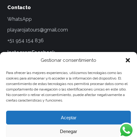
Contacto
WhatsApp
playarojatours@gmail.com
+51 954 154 836
Instagram
Facebook
Gestionar consentimiento
Legales
Para ofrecer las mejores experiencias, utilizamos tecnologías como las
cookies para almacenar y/o acceder a la información del dispositivo. El
Términos y Condiciones
consentimiento de estas tecnologías nos permitirá procesar datos como el
comportamiento de navegación o las identificaciones únicas en este sitio.
Políticas de Privacidad
No consentir o retirar el consentimiento, puede afectar negativamente a
ciertas características y funciones.
Políticas de Viaje y Cancelaciones
Política de Cookies
Aceptar
Denegar