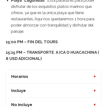
Playa “Lagunillas”
Esta parada es para poder
disfrutar de los exquisitos platos marinos que
ofrece, ya que es la única playa que tiene
restaurantes. Aquí nos quedaremos 1 hora para
poder almorzar con tranquilidad y disfrutar del
paisaje.
15:00 PM – FIN DEL TOURS
15:15 PM – TRANSPORTE A ICA O HUACACHINA (
8 USD ADICIONAL)
+
Horarios
06:30 AM –
TRANSPORTE DE ICA O HUACACHINA
+
Incluye
DIRECTO A PARACAS
Transporte de Ica a Paracas (6:00 am – 7:00 am)
+
08:00 AM –
TOUR ISLAS BALLESTAS
No incluye
Tour Islas Ballestas (8:00 am – 10:00 am)