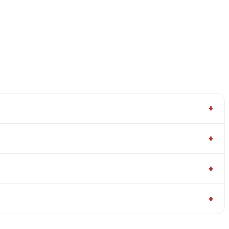
+
+
+
+