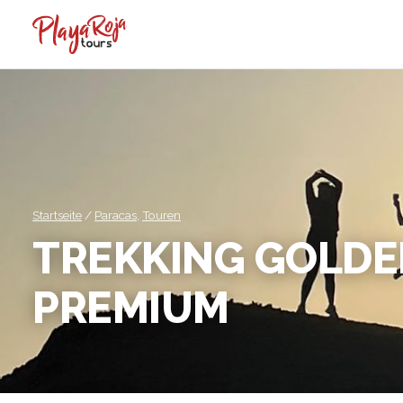
Startseite
/
Paracas
,
Touren
TREKKING GOLDE
PREMIUM