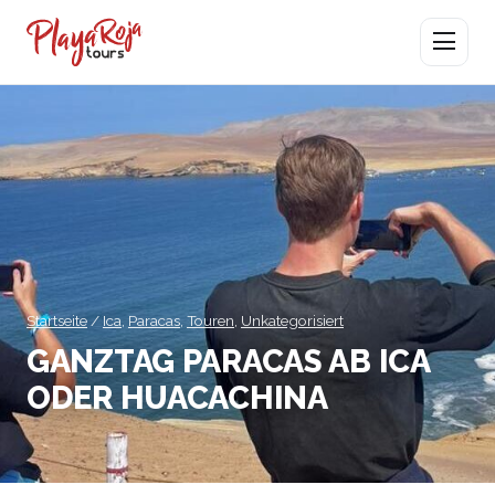
Menü öffn
Startseite
/
Ica
,
Paracas
,
Touren
,
Unkategorisiert
GANZTAG PARACAS AB ICA
ODER HUACACHINA