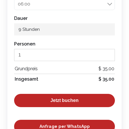
Wenn Sie nach Ica oder Huacachina zurückkehren
möchten, ist ein Besuch (Playa Supay und La
Catedral) aus Zeitgründen nicht mehr möglich.
Dauer
9 Stunden
Personen
Grundpreis
$
35.00
Insgesamt
$
35.00
Jetzt buchen
Anfrage per WhatsApp