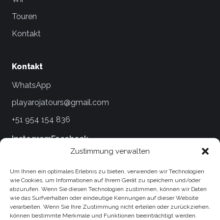
Touren
Kontakt
Kontakt
WhatsApp
playarojatours@gmail.com
+51 954 154 836
Instagram
Facebook
Zustimmung verwalten
Rechtliches
Um Ihnen ein optimales Erlebnis zu bieten, verwenden wir Technologien
wie Cookies, um Informationen auf Ihrem Gerät zu speichern und/oder
Bedingungen und Konditionen
abzurufen. Wenn Sie diesen Technologien zustimmen, können wir Daten
wie das Surfverhalten oder eindeutige Kennungen auf dieser Website
Datenschutzerklärungen
verarbeiten. Wenn Sie Ihre Zustimmung nicht erteilen oder zurückziehen,
können bestimmte Merkmale und Funktionen beeinträchtigt werden.
Reise- und Stornierungsbedingungen