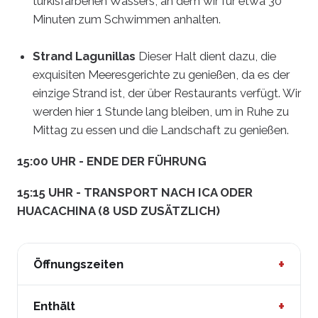
türkisfarbenen Wassers, an dem wir für etwa 30
Minuten zum Schwimmen anhalten.
Strand Lagunillas
Dieser Halt dient dazu, die
exquisiten Meeresgerichte zu genießen, da es der
einzige Strand ist, der über Restaurants verfügt. Wir
werden hier 1 Stunde lang bleiben, um in Ruhe zu
Mittag zu essen und die Landschaft zu genießen.
15:00 UHR - ENDE DER FÜHRUNG
15:15 UHR - TRANSPORT NACH ICA ODER
HUACACHINA (8 USD ZUSÄTZLICH)
+
Öffnungszeiten
06:30 UHR -
TRANSPORT VON ICA ODER
+
Enthält
HUACACHINA DIREKT NACH PARACAS