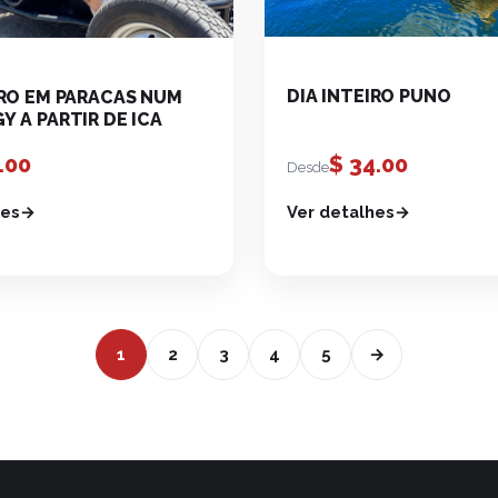
DIA INTEIRO PUNO
IRO EM PARACAS NUM
Y A PARTIR DE ICA
$
34.00
.00
Desde
Ver detalhes
hes
1
2
3
4
5
→