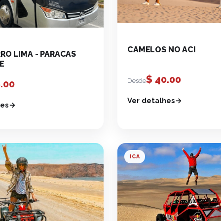
CAMELOS NO ACI
O LIMA - PARACAS
E
$
40.00
Desde
.00
Ver detalhes
hes
ICA