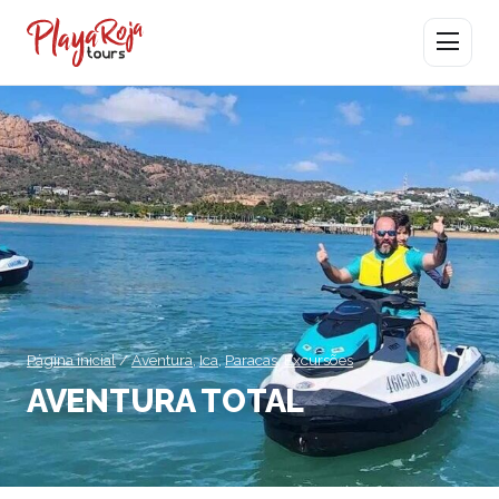
Abrir men
Página inicial
/
Aventura
,
Ica
,
Paracas
,
Excursões
AVENTURA TOTAL