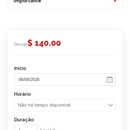
+
Importante
Fotos / vídeos
Uma moto de água pode levar duas pessoas.
Podem revezar-se na condução da moto de água.
Só podem passear pela baía do Chaco.
$
140.00
Desde
Início
Horário
Duração