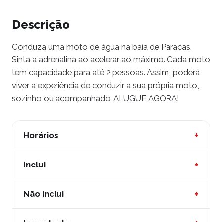
Descrição
Conduza uma moto de água na baía de Paracas.
Sinta a adrenalina ao acelerar ao máximo. Cada moto
tem capacidade para até 2 pessoas. Assim, poderá
viver a experiência de conduzir a sua própria moto,
sozinho ou acompanhado. ALUGUE AGORA!
+
Horários
TODOS OS DIAS.
+
Inclui
Partidas das 9h00 às 17h00
Atenção personalizada.
+
Não inclui
Colete salva-vidas.
Instruções de utilização.
Gorjeta