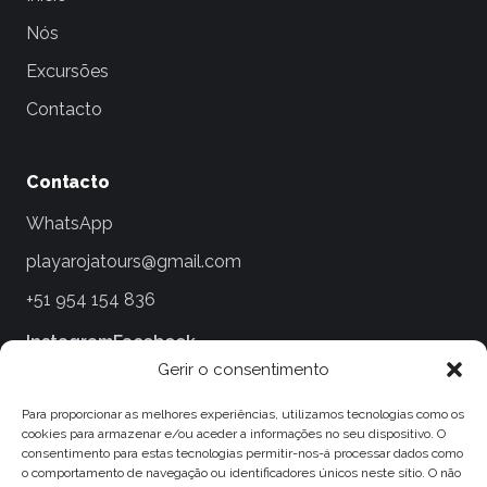
Nós
Excursões
Contacto
Contacto
WhatsApp
playarojatours@gmail.com
+51 954 154 836
Instagram
Facebook
Gerir o consentimento
Informações legais
Para proporcionar as melhores experiências, utilizamos tecnologias como os
cookies para armazenar e/ou aceder a informações no seu dispositivo. O
Termos e condições
consentimento para estas tecnologias permitir-nos-á processar dados como
o comportamento de navegação ou identificadores únicos neste sítio. O não
Políticas de Privacidade