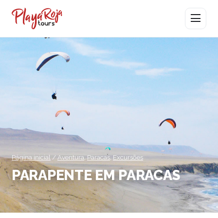
Abrir men
Página inicial
/
Aventura
,
Paracas
,
Excursões
PARAPENTE EM PARACAS