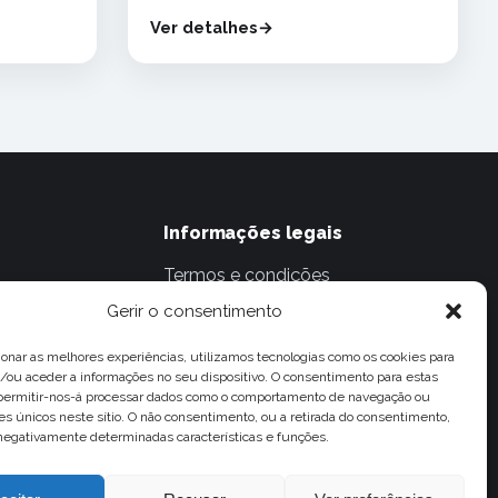
Ver detalhes
Informações legais
Termos e condições
Gerir o consentimento
il.com
Políticas de Privacidade
Políticas de viagem e
ionar as melhores experiências, utilizamos tecnologias como os cookies para
ou aceder a informações no seu dispositivo. O consentimento para estas
cancelamentos
k
 permitir-nos-á processar dados como o comportamento de navegação ou
Política de Cookies
res únicos neste sítio. O não consentimento, ou a retirada do consentimento,
negativamente determinadas características e funções.