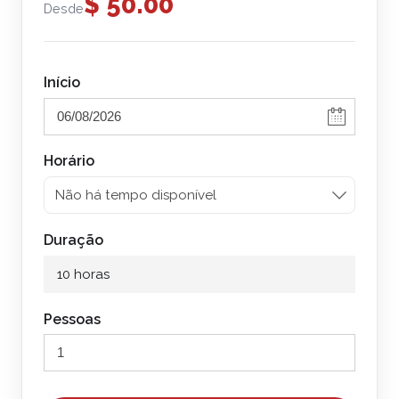
$
50.00
- Proibido tomar banho em Playa Roja
Desde
Almoço.
Opcional:
Gorjetas.
Regresso de Huacachina a Paracas 18:30h (8
Início
USD adicionais)
Horário
Duração
10 horas
Pessoas