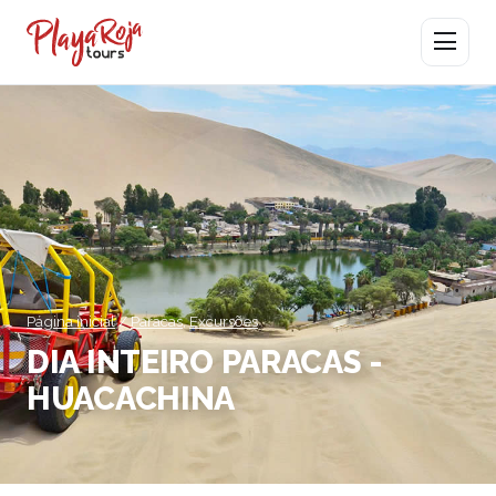
Abrir men
Página inicial
/
Paracas
,
Excursões
DIA INTEIRO PARACAS -
HUACACHINA